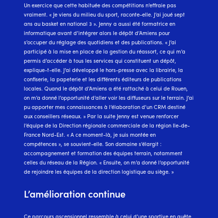
Un exercice que cette habituée des compétitions n’effraie pas
vraiment. « Je viens du milieu du sport, raconte-elle. J’ai joué sept
ans au basket en national 3 ». Jenny a aussi été formatrice en
informatique avant d’intégrer alors le dépôt d’Amiens pour
s’occuper du réglage des quotidiens et des publications. « J’ai
participé à la mise en place de la gestion du réassort, ce qui m’a
permis d’accéder à tous les services qui constituent un dépôt,
explique-t-elle. J’ai développé le hors-presse avec la librairie, la
confiserie, la papeterie et les différents éditeurs de publications
locales. Quand le dépôt d’Amiens a été rattaché à celui de Rouen,
on m’a donné l’opportunité d’aller voir les diffuseurs sur le terrain. J’ai
pu apporter mes connaissances à l’élaboration d’un CRM destiné
aux conseillers réseaux. » Par la suite Jenny est venue renforcer
l’équipe de la Direction régionale commerciale de la région Ile-de-
France Nord-Est. « A ce moment-là, je suis montée en
compétences », se souvient-elle. Son domaine s’élargit :
accompagnement et formation des équipes terrain, notamment
celles du réseau de la Région. « Ensuite, on m’a donné l’opportunité
de rejoindre les équipes de la direction logistique au siège. »
L’amélioration continue
Ce parcours ascensionnel ressemble à celui d’une sportive en quête